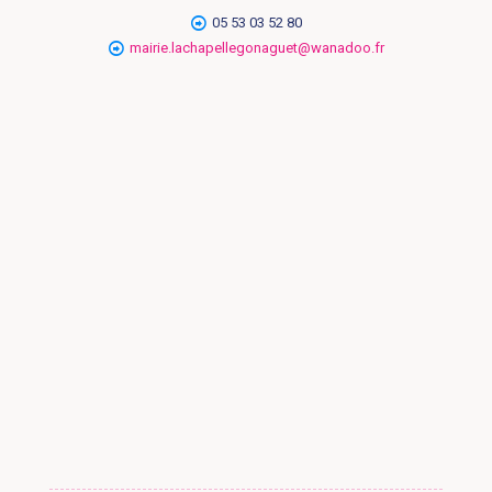
05 53 03 52 80
mairie.lachapellegonaguet@wanadoo.fr