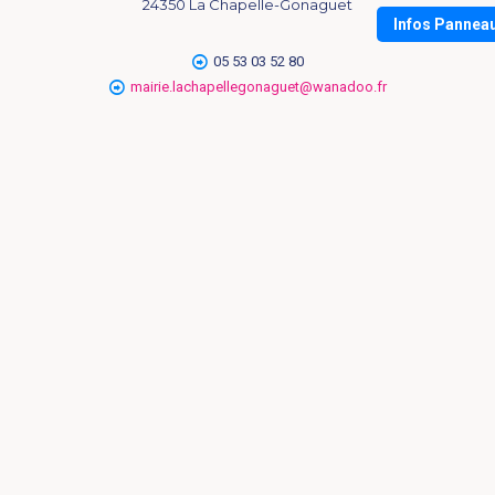
24350 La Chapelle-Gonaguet
Infos Pannea
05 53 03 52 80
mairie.lachapellegonaguet@wanadoo.fr